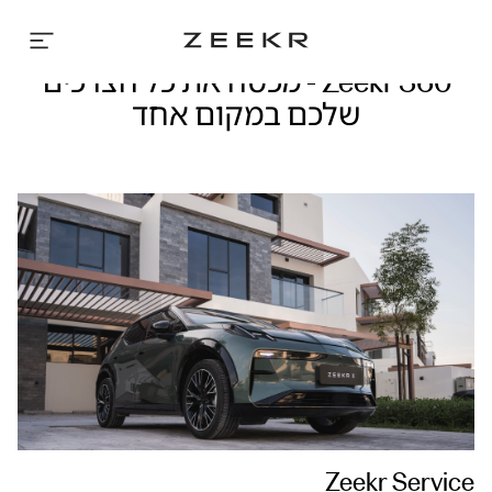
ZEEKR
360
-
כל
Zeekr 360 - מכסה את כל הצרכים
הפתרונות
במקום
שלכם במקום אחד
אחד:
מימון,
טעינה,
טרייד
אין
ועוד
Zeekr Service